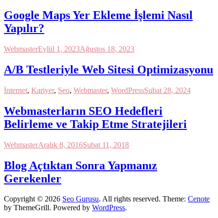
Google Maps Yer Ekleme İşlemi Nasıl
Yapılır?
Webmaster
Eylül 1, 2023
Ağustos 18, 2023
A/B Testleriyle Web Sitesi Optimizasyonu
İnternet
,
Kariyer
,
Seo
,
Webmaster
,
WordPress
Şubat 28, 2024
Webmasterların SEO Hedefleri
Belirleme ve Takip Etme Stratejileri
Webmaster
Aralık 8, 2016
Şubat 11, 2018
Blog Açtıktan Sonra Yapmanız
Gerekenler
Copyright © 2026
Seo Gurusu
. All rights reserved. Theme:
Cenote
by ThemeGrill. Powered by
WordPress
.