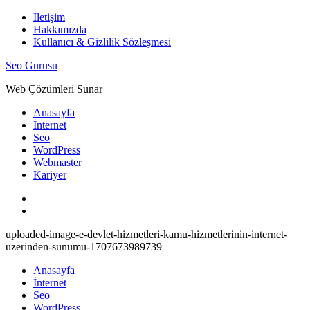
İçeriğe
İletişim
atla
Hakkımızda
Kullanıcı & Gizlilik Sözleşmesi
Seo Gurusu
Web Çözümleri Sunar
Anasayfa
İnternet
Seo
WordPress
Webmaster
Kariyer
uploaded-image-e-devlet-hizmetleri-kamu-hizmetlerinin-internet-
uzerinden-sunumu-1707673989739
Anasayfa
İnternet
Seo
WordPress