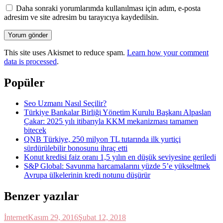
Daha sonraki yorumlarımda kullanılması için adım, e-posta
adresim ve site adresim bu tarayıcıya kaydedilsin.
Yorum gönder
This site uses Akismet to reduce spam.
Learn how your comment
data is processed
.
Popüler
Seo Uzmanı Nasıl Seçilir?
Türkiye Bankalar Birliği Yönetim Kurulu Başkanı Alpaslan
Çakar: 2025 yılı itibarıyla KKM mekanizması tamamen
bitecek
QNB Türkiye, 250 milyon TL tutarında ilk yurtiçi
sürdürülebilir bonosunu ihraç etti
Konut kredisi faiz oranı 1,5 yılın en düşük seviyesine geriledi
S&P Global: Savunma harcamalarını yüzde 5’e yükseltmek
Avrupa ülkelerinin kredi notunu düşürür
Benzer yazılar
İnternet
Kasım 29, 2016
Şubat 12, 2018