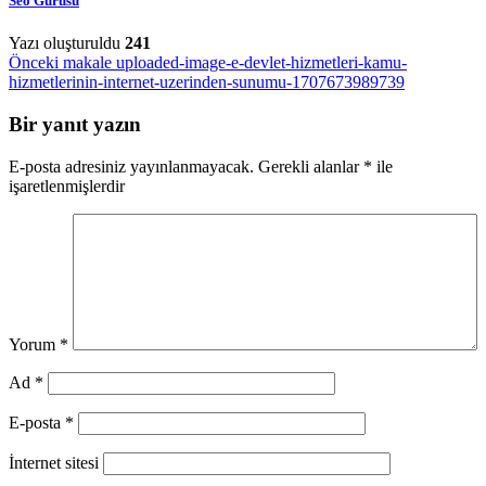
Seo Gurusu
Yazı oluşturuldu
241
Yazı
Önceki makale
uploaded-image-e-devlet-hizmetleri-kamu-
hizmetlerinin-internet-uzerinden-sunumu-1707673989739
gezinmesi
Bir yanıt yazın
E-posta adresiniz yayınlanmayacak.
Gerekli alanlar
*
ile
işaretlenmişlerdir
Yorum
*
Ad
*
E-posta
*
İnternet sitesi