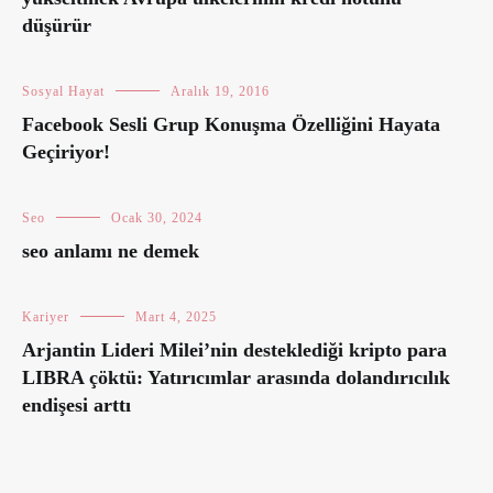
düşürür
Sosyal Hayat
Aralık 19, 2016
Facebook Sesli Grup Konuşma Özelliğini Hayata
Geçiriyor!
Seo
Ocak 30, 2024
seo anlamı ne demek
Kariyer
Mart 4, 2025
Arjantin Lideri Milei’nin desteklediği kripto para
LIBRA çöktü: Yatırıcımlar arasında dolandırıcılık
endişesi arttı