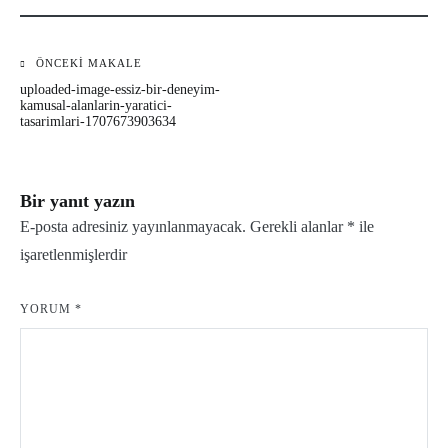
ÖNCEKI MAKALE
Yazı
uploaded-image-essiz-bir-deneyim-
gezinmesi
kamusal-alanlarin-yaratici-
tasarimlari-1707673903634
Bir yanıt yazın
E-posta adresiniz yayınlanmayacak.
Gerekli alanlar
*
ile
işaretlenmişlerdir
YORUM
*