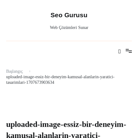
İçeriğe
atla
Seo Gurusu
Web Çözümleri Sunar
Başlangıç
uploaded-image-essiz-bir-deneyim-kamusal-alanlarin-yaratici-
tasarimlari-1707673903634
uploaded-image-essiz-bir-deneyim-
kamusal-alanlarin-yaratici-