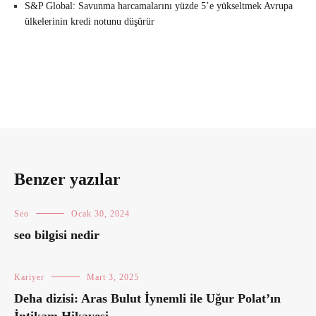
S&P Global: Savunma harcamalarını yüzde 5’e yükseltmek Avrupa
ülkelerinin kredi notunu düşürür
Benzer yazılar
Seo
Ocak 30, 2024
seo bilgisi nedir
Kariyer
Mart 3, 2025
Deha dizisi: Aras Bulut İynemli ile Uğur Polat’ın