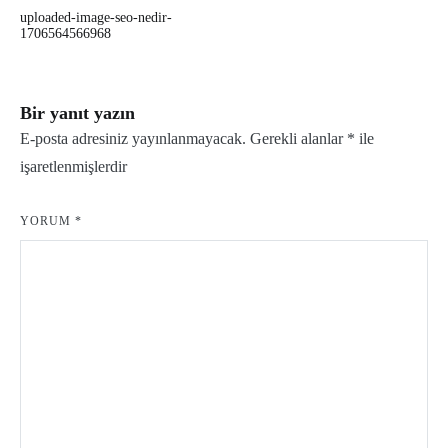
Yazı
uploaded-image-seo-nedir-
gezinmesi
1706564566968
Bir yanıt yazın
E-posta adresiniz yayınlanmayacak.
Gerekli alanlar
*
ile
işaretlenmişlerdir
YORUM
*