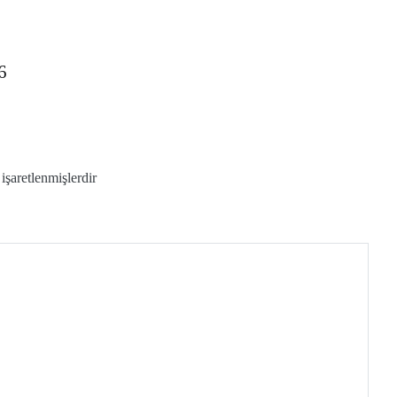
6
 işaretlenmişlerdir