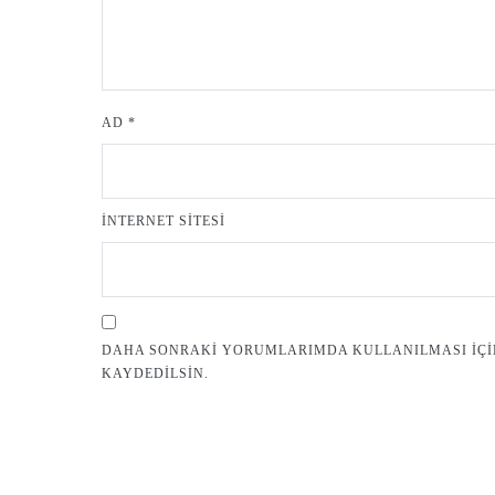
AD
*
İNTERNET SITESI
DAHA SONRAKI YORUMLARIMDA KULLANILMASI IÇIN 
KAYDEDILSIN.