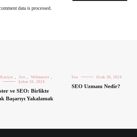
comment data is processed
.
Kariyer
,
Seo
,
Webmaster
,
Seo
Ocak 30, 2024
Şubat 16, 2024
SEO Uzmanı Nedir?
er ve SEO: Birlikte
ak Başarıyı Yakalamak