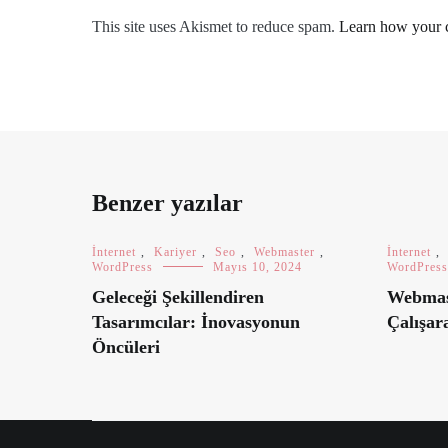
This site uses Akismet to reduce spam.
Learn how your 
Benzer yazılar
İnternet
,
Kariyer
,
Seo
,
Webmaster
,
İnternet
,
WordPress
Mayıs 10, 2024
WordPress
Geleceği Şekillendiren
Webmast
Tasarımcılar: İnovasyonun
Çalışar
Öncüleri