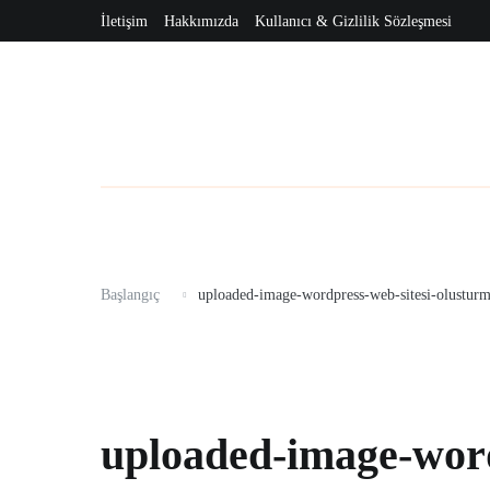
İçeriğe
İletişim
Hakkımızda
Kullanıcı & Gizlilik Sözleşmesi
Anasayfa
İnternet
Seo
WordPress
Webmaster
K
atla
Başlangıç
uploaded-image-wordpress-web-sitesi-olustu
uploaded-image-word