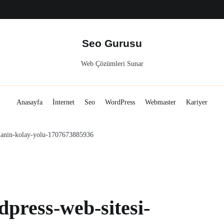
ariyer
Seo Gurusu
Web Çözümleri Sunar
Anasayfa
İnternet
Seo
WordPress
Webmaster
Kariyer
rmanin-kolay-yolu-1707673885936
press-web-sitesi-