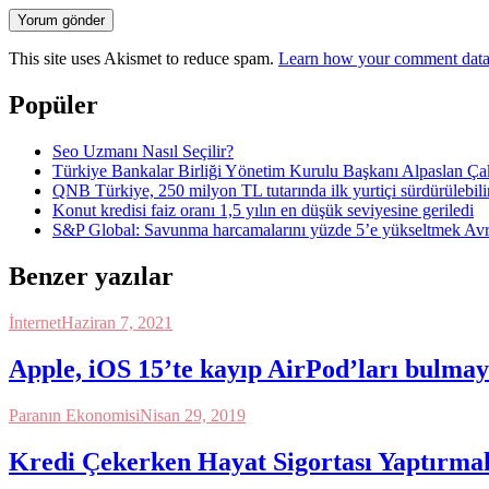
Yorum gönder
This site uses Akismet to reduce spam.
Learn how your comment data 
Popüler
Seo Uzmanı Nasıl Seçilir?
Türkiye Bankalar Birliği Yönetim Kurulu Başkanı Alpaslan Ça
QNB Türkiye, 250 milyon TL tutarında ilk yurtiçi sürdürülebili
Konut kredisi faiz oranı 1,5 yılın en düşük seviyesine geriledi
S&P Global: Savunma harcamalarını yüzde 5’e yükseltmek Avru
Benzer yazılar
İnternet
Haziran 7, 2021
Apple, iOS 15’te kayıp AirPod’ları bulmayı
Paranın Ekonomisi
Nisan 29, 2019
Kredi Çekerken Hayat Sigortası Yaptırm