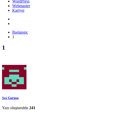
WordPress
Webmaster
Kariyer
Başlangıç
1
1
Seo Gurusu
Yazı oluşturuldu
241