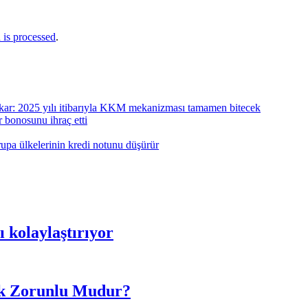
is processed
.
kar: 2025 yılı itibarıyla KKM mekanizması tamamen bitecek
r bonosunu ihraç etti
pa ülkelerinin kredi notunu düşürür
 kolaylaştırıyor
ak Zorunlu Mudur?