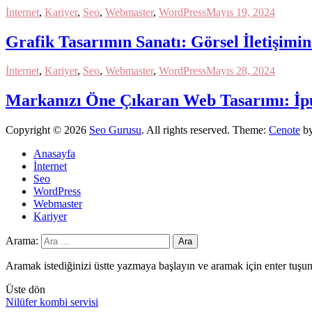
İnternet
,
Kariyer
,
Seo
,
Webmaster
,
WordPress
Mayıs 19, 2024
Grafik Tasarımın Sanatı: Görsel İletişimi
İnternet
,
Kariyer
,
Seo
,
Webmaster
,
WordPress
Mayıs 28, 2024
Markanızı Öne Çıkaran Web Tasarımı: İpuç
Copyright © 2026
Seo Gurusu
. All rights reserved. Theme:
Cenote
by
Anasayfa
İnternet
Seo
WordPress
Webmaster
Kariyer
Arama:
Aramak istediğinizi üstte yazmaya başlayın ve aramak için enter tuşun
Üste dön
Nilüfer kombi servisi