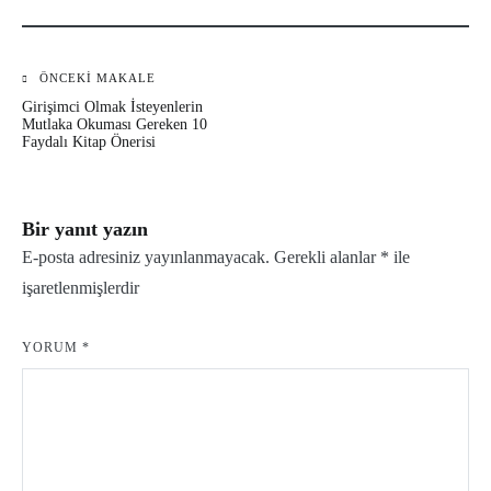
ÖNCEKI MAKALE
Yazı
Girişimci Olmak İsteyenlerin
gezinmesi
Mutlaka Okuması Gereken 10
Faydalı Kitap Önerisi
Bir yanıt yazın
E-posta adresiniz yayınlanmayacak.
Gerekli alanlar
*
ile
işaretlenmişlerdir
YORUM
*