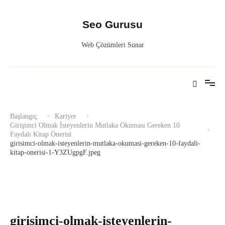
İçeriğe
atla
Seo Gurusu
Web Çözümleri Sunar
Başlangıç
Kariyer
Girişimci Olmak İsteyenlerin Mutlaka Okuması Gereken 10
Faydalı Kitap Önerisi
girisimci-olmak-isteyenlerin-mutlaka-okumasi-gereken-10-faydali-
kitap-onerisi-1-Y3ZUgpgF.jpeg
girisimci-olmak-isteyenlerin-