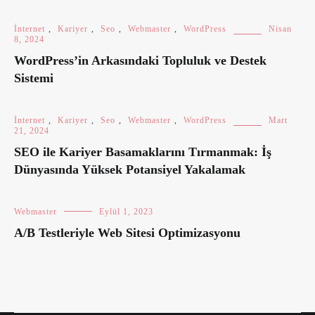
İnternet
,
Kariyer
,
Seo
,
Webmaster
,
WordPress
Nisan
8, 2024
WordPress’in Arkasındaki Topluluk ve Destek
Sistemi
İnternet
,
Kariyer
,
Seo
,
Webmaster
,
WordPress
Mart
21, 2024
SEO ile Kariyer Basamaklarını Tırmanmak: İş
Dünyasında Yüksek Potansiyel Yakalamak
Webmaster
Eylül 1, 2023
A/B Testleriyle Web Sitesi Optimizasyonu