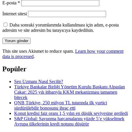
E-posta
*
İnternet sitesi
Daha sonraki yorumlarımda kullanılması için adım, e-posta
adresim ve site adresim bu tarayıcıya kaydedilsin.
Yorum gönder
This site uses Akismet to reduce spam.
Learn how your comment
data is processed
.
Popüler
Seo Uzmanı Nasıl Seçilir?
Türkiye Bankalar Birliği Yönetim Kurulu Başkanı Alpaslan
Çakar: 2025 yılı itibarıyla KKM mekanizması tamamen
bitecek
QNB Türkiye, 250 milyon TL tutarında ilk yurtiçi
sürdürülebilir bonosunu ihraç etti
Konut kredisi faiz oranı 1,5 yılın en düşük seviyesine geriledi
S&P Global: Savunma harcamalarını yüzde 5’e yükseltmek
Avrupa ülkelerinin kredi notunu düşürür