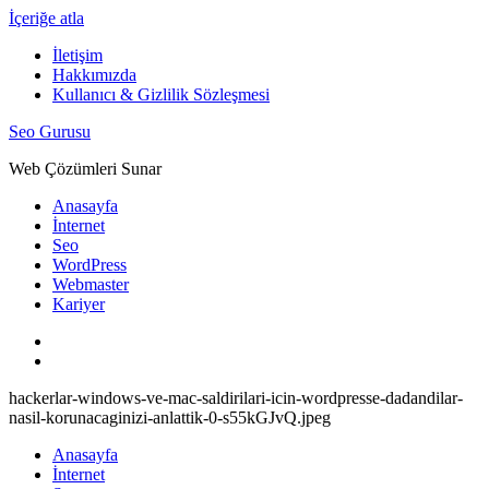
İçeriğe atla
İletişim
Hakkımızda
Kullanıcı & Gizlilik Sözleşmesi
Seo Gurusu
Web Çözümleri Sunar
Anasayfa
İnternet
Seo
WordPress
Webmaster
Kariyer
hackerlar-windows-ve-mac-saldirilari-icin-wordpresse-dadandilar-
nasil-korunacaginizi-anlattik-0-s55kGJvQ.jpeg
Anasayfa
İnternet