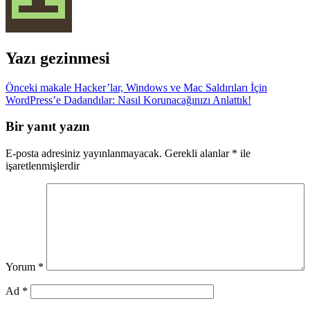
Yazı gezinmesi
Önceki makale
Hacker’lar, Windows ve Mac Saldırıları İçin
WordPress’e Dadandılar: Nasıl Korunacağınızı Anlattık!
Bir yanıt yazın
E-posta adresiniz yayınlanmayacak.
Gerekli alanlar
*
ile
işaretlenmişlerdir
Yorum
*
Ad
*