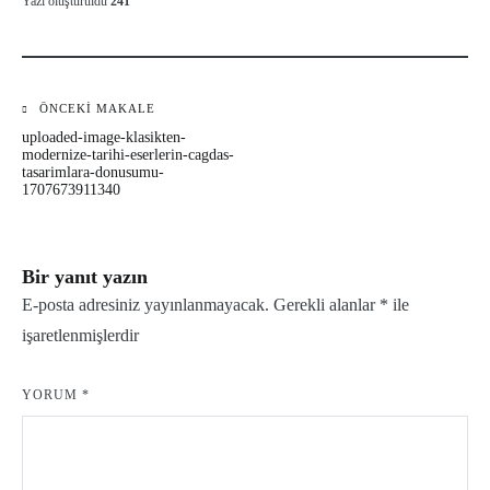
Yazı oluşturuldu
241
ÖNCEKI MAKALE
Yazı
uploaded-image-klasikten-
gezinmesi
modernize-tarihi-eserlerin-cagdas-
tasarimlara-donusumu-
1707673911340
Bir yanıt yazın
E-posta adresiniz yayınlanmayacak.
Gerekli alanlar
*
ile
işaretlenmişlerdir
YORUM
*