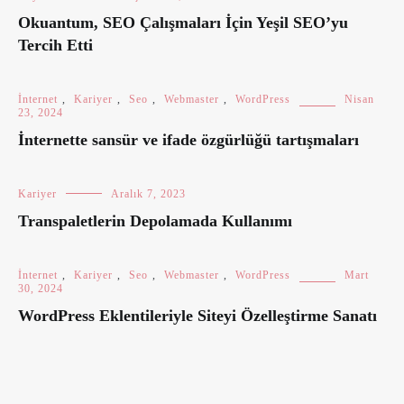
Okuantum, SEO Çalışmaları İçin Yeşil SEO’yu
Tercih Etti
İnternet
,
Kariyer
,
Seo
,
Webmaster
,
WordPress
Nisan
23, 2024
İnternette sansür ve ifade özgürlüğü tartışmaları
Kariyer
Aralık 7, 2023
Transpaletlerin Depolamada Kullanımı
İnternet
,
Kariyer
,
Seo
,
Webmaster
,
WordPress
Mart
30, 2024
WordPress Eklentileriyle Siteyi Özelleştirme Sanatı