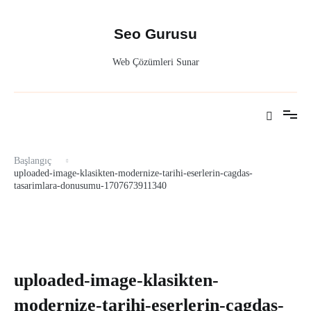
İçeriğe
atla
Seo Gurusu
Web Çözümleri Sunar
Başlangıç
uploaded-image-klasikten-modernize-tarihi-eserlerin-cagdas-
tasarimlara-donusumu-1707673911340
uploaded-image-klasikten-
modernize-tarihi-eserlerin-cagdas-