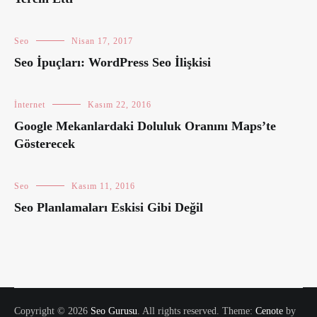
Seo
Nisan 17, 2017
Seo İpuçları: WordPress Seo İlişkisi
İnternet
Kasım 22, 2016
Google Mekanlardaki Doluluk Oranını Maps’te
Gösterecek
Seo
Kasım 11, 2016
Seo Planlamaları Eskisi Gibi Değil
Copyright © 2026
Seo Gurusu
. All rights reserved. Theme:
Cenote
by