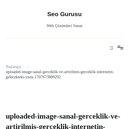
İçeriğe
atla
Seo Gurusu
Web Çözümleri Sunar
Başlangıç
uploaded-image-sanal-gerceklik-ve-artirilmis-gerceklik-internetin-
gelecekteki-yuzu-1707673889292
uploaded-image-sanal-gerceklik-ve-
artirilmis-gerceklik-internetin-