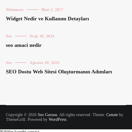
Webmaster
Mart 2, 2017
Widget Nedir ve Kullanım Detayları
Seo
Ocak 30, 2024
seo amaci nedir
Seo
Ağustos 20, 2023
SEO Dostu Web Sitesi Oluşturmanın Adımları
Copyright © 2026
Seo Gurusu
. All rights reserved. Theme:
Cenote
by
ThemeGrill. Powered by
WordPress
.
Nilüfer kombi servisi