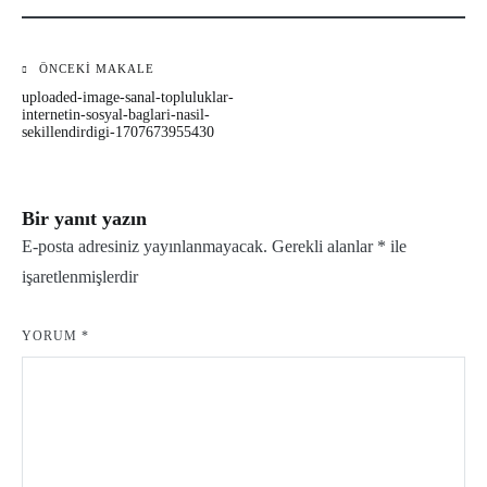
ÖNCEKI MAKALE
Yazı
uploaded-image-sanal-topluluklar-
gezinmesi
internetin-sosyal-baglari-nasil-
sekillendirdigi-1707673955430
Bir yanıt yazın
E-posta adresiniz yayınlanmayacak.
Gerekli alanlar
*
ile
işaretlenmişlerdir
YORUM
*