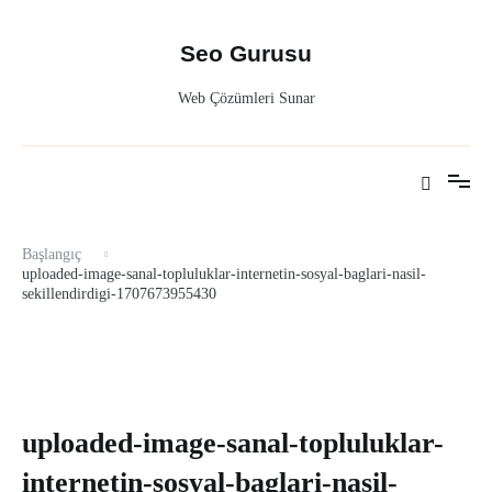
İçeriğe
atla
Seo Gurusu
Web Çözümleri Sunar
Başlangıç
uploaded-image-sanal-topluluklar-internetin-sosyal-baglari-nasil-
sekillendirdigi-1707673955430
uploaded-image-sanal-topluluklar-
internetin-sosyal-baglari-nasil-