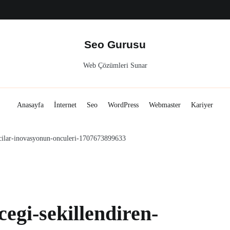
ariyer
Seo Gurusu
Web Çözümleri Sunar
Anasayfa
İnternet
Seo
WordPress
Webmaster
Kariyer
mcilar-inovasyonun-onculeri-1707673899633
egi-sekillendiren-