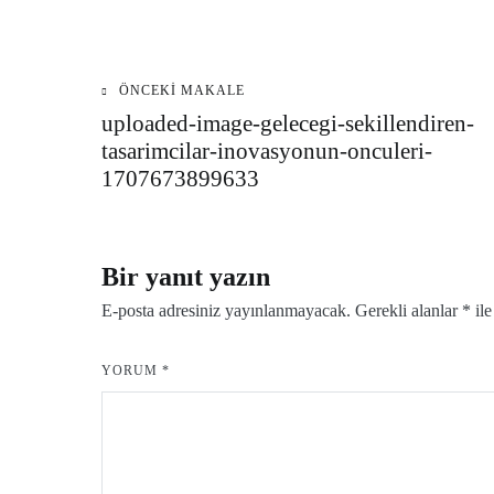
ÖNCEKI MAKALE
Yazı
uploaded-image-gelecegi-sekillendiren-
tasarimcilar-inovasyonun-onculeri-
gezinmesi
1707673899633
Bir yanıt yazın
E-posta adresiniz yayınlanmayacak.
Gerekli alanlar
*
ile
YORUM
*