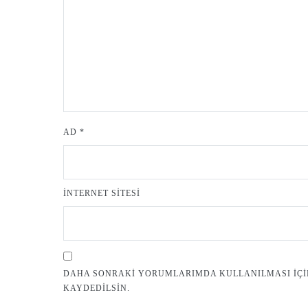
AD
*
İNTERNET SITESI
DAHA SONRAKI YORUMLARIMDA KULLANILMASI IÇIN 
KAYDEDILSIN.