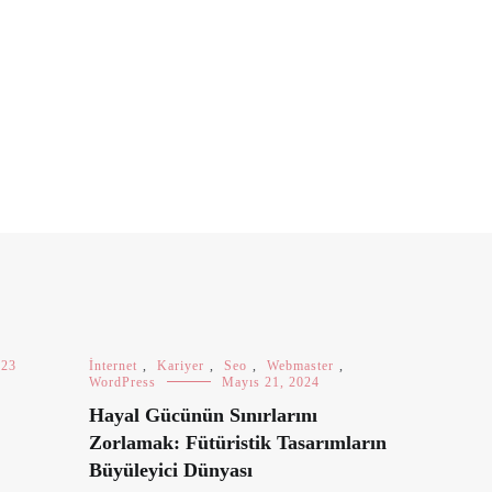
023
İnternet
,
Kariyer
,
Seo
,
Webmaster
,
WordPress
Mayıs 21, 2024
Hayal Gücünün Sınırlarını
Zorlamak: Fütüristik Tasarımların
Büyüleyici Dünyası