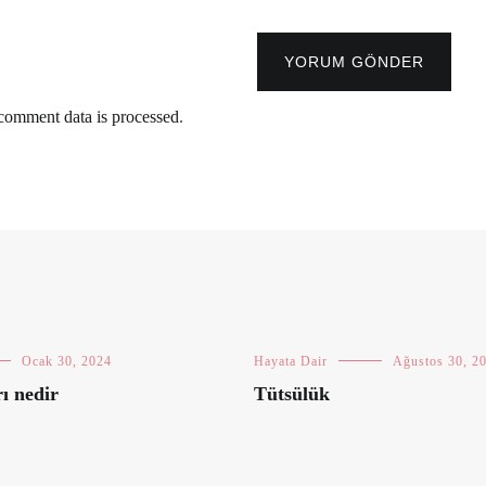
YORUM GÖNDER
comment data is processed
.
Ocak 30, 2024
Hayata Dair
Ağustos 30, 2
rı nedir
Tütsülük